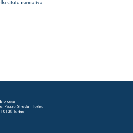
della citata normativa
sto casa
ia, Pozzo Strada - Torino
- 10138 Torino