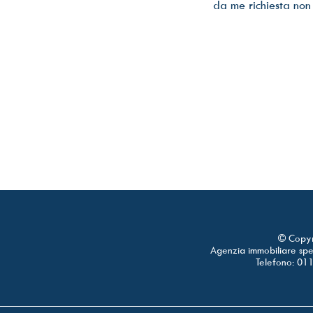
da me richiesta non è
© Copyr
Agenzia immobiliare spec
Telefono: 01