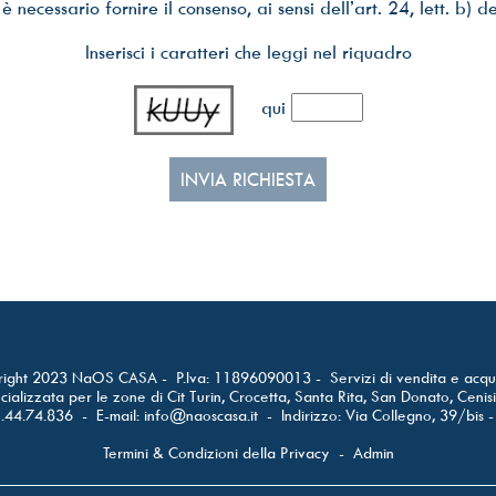
 necessario fornire il consenso, ai sensi dell’art. 24, lett. b) 
Inserisci i caratteri che leggi nel riquadro
qui
ight 2023 NaOS CASA - P.Iva: 11896090013 - Servizi di vendita e acqui
ializzata per le zone di Cit Turin, Crocetta, Santa Rita, San Donato, Cenis
1.44.74.836 - E-mail:
info@naoscasa.it
- Indirizzo: Via Collegno, 39/bis 
Termini & Condizioni della Privacy
-
Admin